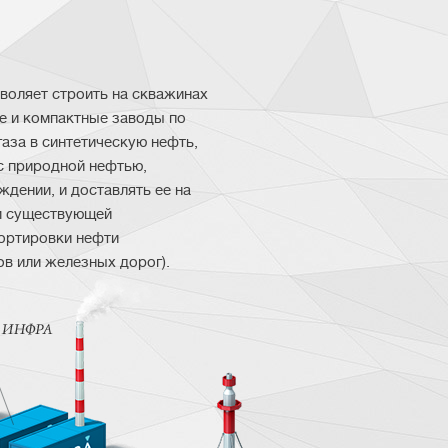
воляет строить на скважинах
е и компактные заводы по
газа в синтетическую нефть,
с природной нефтью,
дении, и доставлять ее на
м существующей
ортировки нефти
ов или железных дорог).