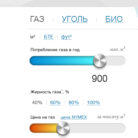
ГАЗ
УГОЛЬ
БИО
м³
БТЕ
фут³
млн. м³
Потребление газа в год
900
*
Жирность газа
, %
40%
60%
80%
100%
за тысячу м³
Цена на газ
цена NYMEX