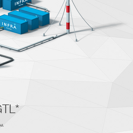
GTL*
а.