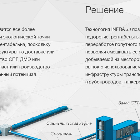
Решение
вится все более
Технология INFRA.
xtl
поз
и экологической точки
недорогие, рентабельны
рентабельна, поскольку
переработке попутного 
руктуры по доставке или
позволяя смешивать ее 
тво СПГ, ДМЭ или
добываемой на месторож
пласт или производство
рынок с использование
енный потенциал.
инфраструктуры трансп
(трубопроводов, танкер