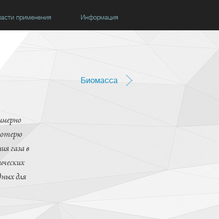
асти применения
Информация
Биомасса
имерно
потерю
ия газа в
ических
дных для