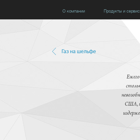
О компании
Продукты и серви
Газ на шельфе
Ежегод
столь
невозобн
США, и
издерже