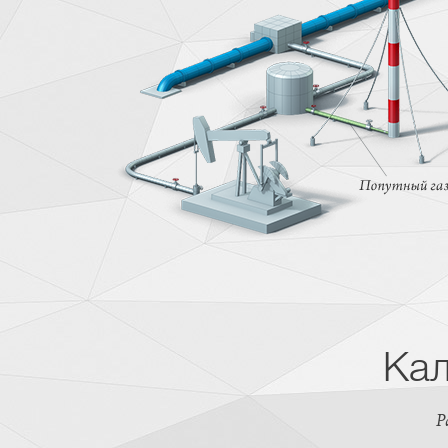
Кал
Р