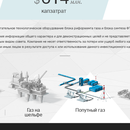
$
млн.
капзатрат
огательное технологическое оборудование блока риформинга газа и блока синтеза Ф
ия информации общего характера и для демонстрационных целей и не представляет 
ым видом совета. Компания не несет ответственность за потери или ущерб любого ха
ли иным лицом в результате доступа к или использования данного инвестиционного 
Газ на
Попутный газ
шельфе