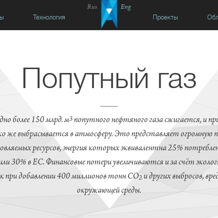
Rus
Eng
сы
Технология
Проекты
Обл
Попутный газ
3
но более 150 млрд. м
попутного нефтяного газа сжигается, и пр
ко же выбрасывается в атмосферу. Это представляет огромную 
овляемых ресурсов, энергия которых эквивалентна 25% потреблен
ли 30% в ЕС. Финансовые потери увеличиваются и за счёт эколог
к при добавлении 400 миллионов тонн CO
и других выбросов, вре
2
окружающей среды.