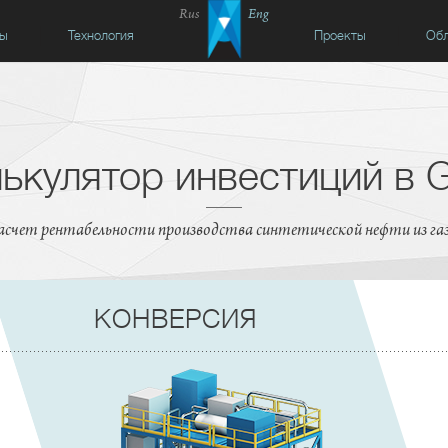
Rus
Eng
сы
Технология
Проекты
Обл
ькулятор инвестиций в 
асчет рентабельности производства синтетической нефти из газ
КОНВЕРСИЯ