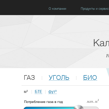
О компании
Продукты и серви
Кал
Р
ГАЗ
УГОЛЬ
БИО
м³
БТЕ
фут³
млн. м³
Потребление газа в год