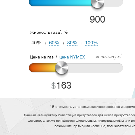
900
*
Жирность газа
, %
40%
60%
80%
100%
за тысячу м³
Цена на газ
цена NYMEX
163
* В стоимость установки включено основное и вспом
Данный Калькулятор Инвестиций представлен для целей предоставлен
договор, а также не является финансовым, инвестиционным или ин
возникшие, прямо или косвенно, пользователем и