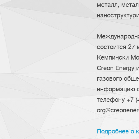
металл, метал
наноструктур
Международна
состоится 27 
Кемпински Мо
Creon Energy 
газового обще
информацию о
телефону +7 (4
org@creonener
Подробнее о к