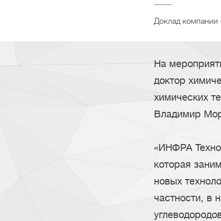
Доклад компании 
На мероприят
доктор химич
химических т
Владимир Мо
«ИНФРА Технол
которая зани
новых техноло
частности, в 
углеводородов