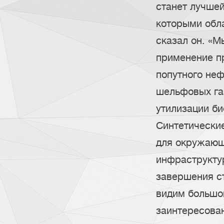
станет лучше
которыми обл
сказал он. «М
применение п
попутного неф
шельфовых га
утилизации би
Синтетически
для окружающ
инфраструкту
завершения ст
видим большо
заинтересова