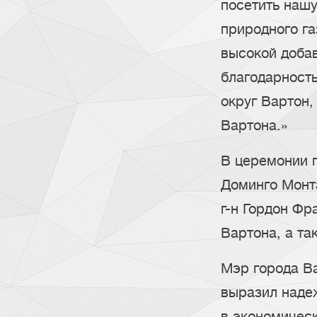
посетить нашу
природного га
высокой доба
благодарность
округ Вартон
Вартона.»
В церемонии п
Доминго Монта
г-н Гордон Ф
Вартона, а та
Мэр города Ва
выразил надеж
в экономическ