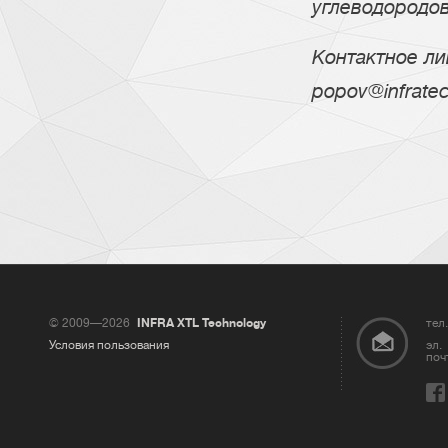
углеводородов
Контактное ли
popov@infrate
© 2009—2026
INFRA XTL Technology
тел.
Условия пользования
эл.
поч