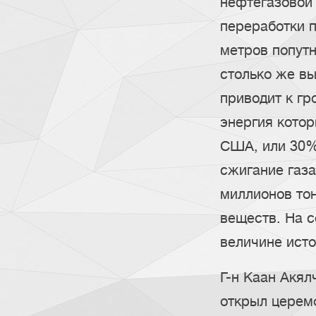
нефтегазовой
переработки п
метров попутн
столько же в
приводит к г
энергия котор
США, или 30%
сжигание газа
миллионов тон
веществ. На 
величине исто
Г-н Каан Акял
открыл церемо