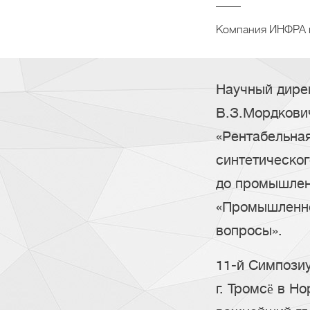
Компания ИНФРА п
Научный дирек
В.З.Мордкови
«Рентабельная
синтетическо
до промышлен
«Промышленно
вопросы».
11-й Симпозиу
г. Тромсë в Но