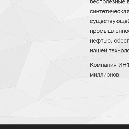
бесполезные 
синтетическа
существующей
промышленнос
нефтью, обес
нашей техноло
Компания ИНФ
миллионов.