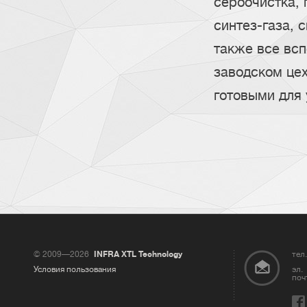
сероочистка,
синтез-газа, 
также все всп
заводском це
готовыми для 
© 2009—2026
INFRA XTL Technology
тел.
Условия пользования
эл.
поч