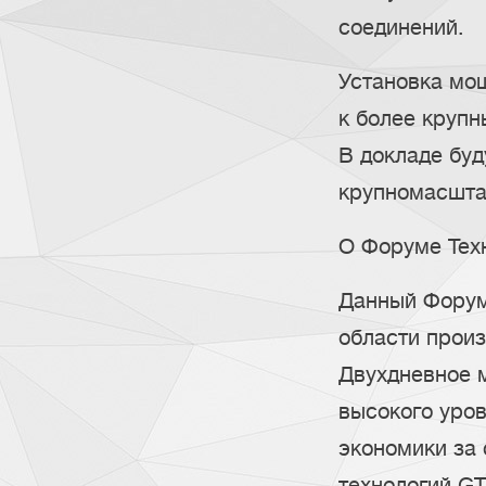
соединений.
Установка мощ
к более круп
В докладе бу
крупномасшта
О Форуме Тех
Данный Форум
области прои
Двухдневное 
высокого уро
экономики за
технологий GT