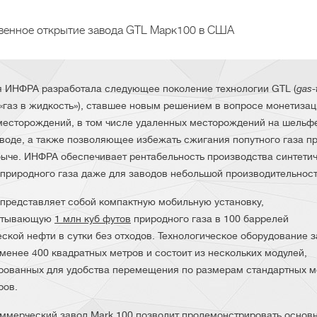
венное открытие завода GTL Марк100 в США
 ИНФРА разработала следующее поколение технологии GTL (
gas-
газ в жидкость»), ставшее новым решением в вопросе монетиза
месторождений, в том числе удаленных месторождений на шельф
 воде, а также позволяющее избежать сжигания попутного газа п
ыче. ИНФРА обеспечивает рентабельность производства синтети
 природного газа даже для заводов небольшой производительност
 представляет собой компактную мобильную установку,
атывающую
1 млн куб футов
природного газа в 100 баррелей
еской нефти в сутки без отходов. Технологическое оборудование 
менее 400 квадратных метров и состоит из нескольких модулей,
рованных для удобства перемещения по размерам стандартных м
ров.
ммерческий завод Mark 100 позволит продемонстрировать основ