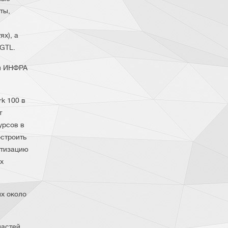
ты,
х), а
 GTL.
ии ИНФРА
k 100 в
т
урсов в
остроить
етизацию
х
ых около
астей.