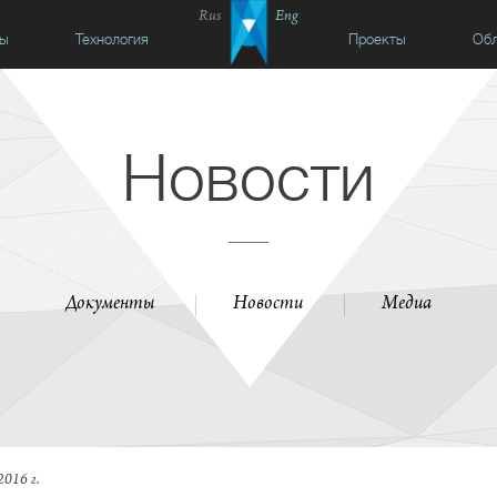
Rus
Eng
сы
Технология
Проекты
Обл
Новости
Документы
Новости
Медиа
2016 г.