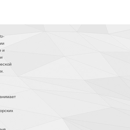
to-
ции
е и
ри
ческой
и.
занимает
орских
ные