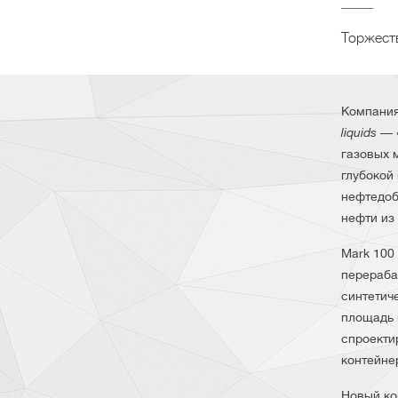
Торжест
Компания
liquids
— «
газовых 
глубокой
нефтедоб
нефти из
Mark 100
перераб
синтетич
площадь 
спроекти
контейне
Новый ко