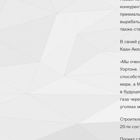
конкурен
премиаль
вырабаты
также ст
В своей 
Каан Акя
«Мы очен
Уортоне.
способст
мире, а 
в будуще
газа чер
уголках м
Строител
20-ти со
Проект с