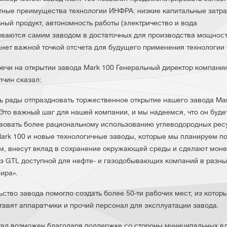
тные преимущества технологии ИНФРА: низкие капитальные затра
ный продукт, автономность работы (электричество и вода
ваются самим заводом в достаточных для производства мощностя
анет важной точкой отсчета для будущего применения технологии
речи на открытии завода Mark 100 Генеральный директор компан
лчин сказал:
ь рады отпраздновать торжественное открытие нашего завода Mar
 Это важный шаг для нашей компании, и мы надеемся, что он буде
вовать более рациональному использованию углеводородных рес
Mark 100 и новые технологичные заводы, которые мы планируем п
м, внесут вклад в сохранение окружающей среды и сделают мон
ез GTL доступной для нефте- и газодобывающих компаний в разны
ира».
ьство завода помогло создать более 50-ти рабочих мест, из котор
ставят аппаратчики и прочий персонал для эксплуатации завода.
тал возможен благодаря поддержке со стороны муниципальных вл