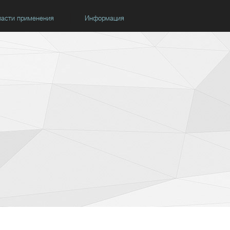
асти применения
Информация