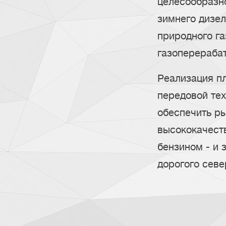
целесообразно
зимнего дизел
природного га
газоперераба
Реализация п
передовой те
обеспечить ры
высококачест
бензином - и 
дорогого севе