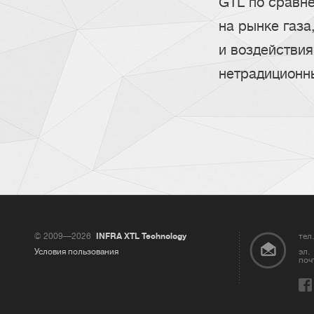
GTL по сравне
на рынке газа
и воздействи
нетрадиционны
© 2009—2026
INFRA XTL Technology
тел.
Условия пользования
эл.
поч