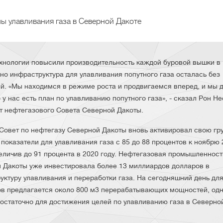
ы улавливания газа в Северной Дакоте
хнологии повысили производительность каждой буровой вышки в
 но инфраструктура для улавливания попутного газа осталась без
й. «Мы находимся в режиме роста и продвигаемся вперед, и мы
о у нас есть план по улавливанию попутного газа», - сказал Рон Не
т нефтегазового Совета Северной Дакоты.
Совет по нефтегазу Северной Дакоты вновь активировал свою гру
 показатели для улавливания газа с 85 до 88 процентов к ноябрю
величив до 91 процента в 2020 году. Нефтегазовая промышленност
 Дакоты уже инвестировала более 13 миллиардов долларов в
уктуру улавливания и переработки газа. На сегодняшний день для
ов предлагается около 800 м3 перерабатывающих мощностей, од
достаточно для достижения целей по улавливанию газа в Северно