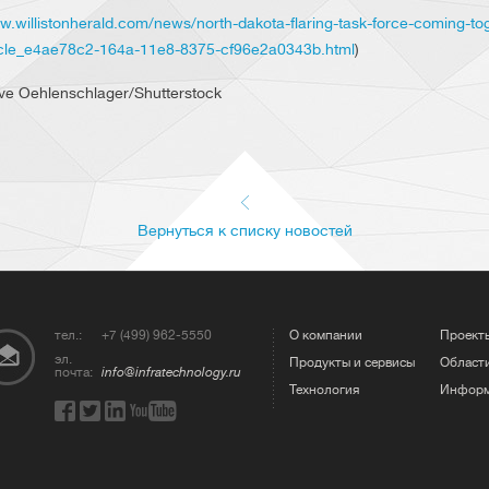
w.willistonherald.com/news/north-dakota-flaring-task-force-coming-to
icle_e4ae78c2-164a-11e8-8375-cf96e2a0343b.html
)
ve Oehlenschlager/Shutterstock
Вернуться к списку новостей
тел.:
+7 (499) 962-5550
О компании
Проект
эл.
Продукты и сервисы
Област
почта:
info@infratechnology.ru
Технология
Информ