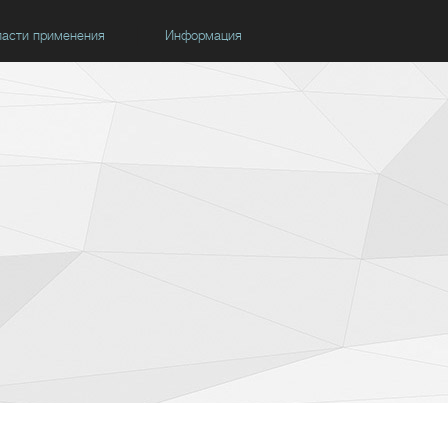
асти применения
Информация