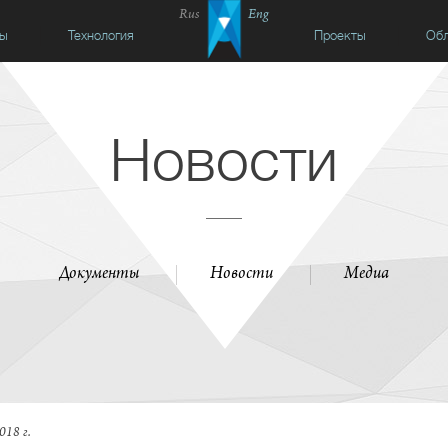
Rus
Eng
сы
Технология
Проекты
Обл
Новости
Документы
Новости
Медиа
018 г.