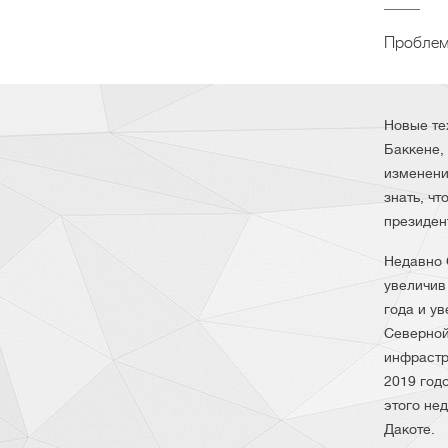
Проблем
Новые те
Баккене,
изменени
знать, чт
президен
Недавно 
увеличив
года и у
Северной
инфрастр
2019 год
этого не
Дакоте.