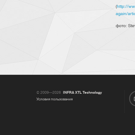
(
http://ww
again/art
фото: Ste
© 2009—2026
INFRA XTL Technology
Условия пользования