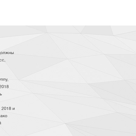
 должны
сс,
ппу,
 2018
ь
 2018 и
нако
й