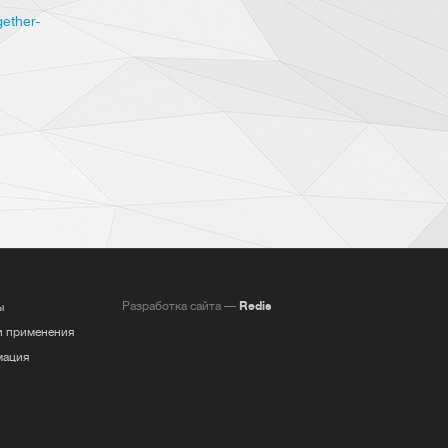
gether-
Разработка сайта —
Redis
ы
и применения
ация