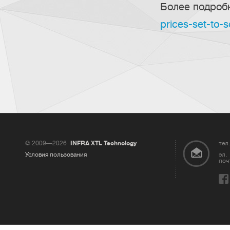
Более подроб
prices-set-to-s
© 2009—2026
INFRA XTL Technology
тел.
Условия пользования
эл.
поч