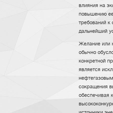
влияния на эк
повышению ее
требований к
дальнейший у
Желание или 
обычно обусл
конкретной п
является искл
нефтегазовым
сокращения в
обеспечивая 
высококонкур
источники эне