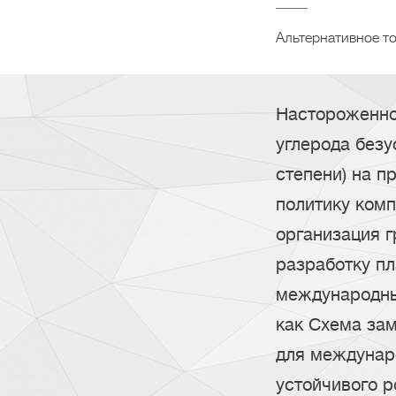
Альтернативное т
Настороженно
углерода безу
степени) на п
политику ком
организация 
разработку п
международны
как Схема за
для междунаро
устойчивого р