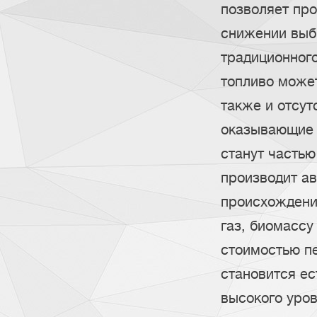
позволяет пр
снижении выбр
традиционного
топливо может
также и отсут
оказывающие 
станут частью
производит ав
происхождения
газ, биомассу
стоимостью п
становится е
высокого уров