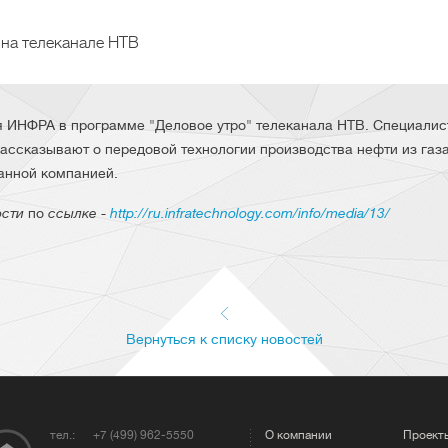
 на телеканале НТВ
 ИНФРА в программе "Деловое утро" телеканала НТВ. Специалис
ссказывают о передовой технологии производства нефти из газа
анной компанией.
сти
по
ссылке -
http://ru.infratechnology.com/info/media/13/
Вернуться к списку новостей
тел.:
+7 (499) 962-5550
О компании
Проект