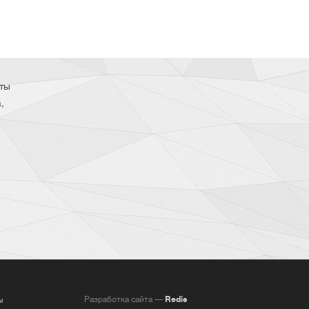
ты
,
Разработка сайта —
Redis
ы