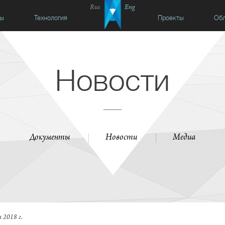
Rus
Eng
сы
Технология
Проекты
Обл
Новости
Документы
Новости
Медиа
 2018 г.