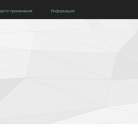
асти применения
Информация