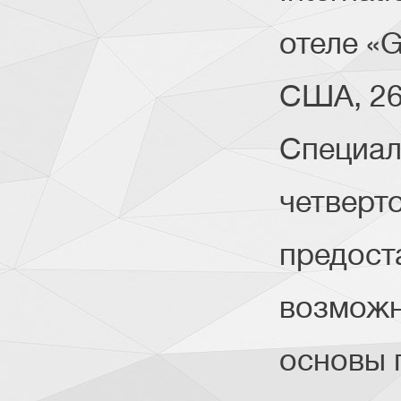
отеле «G
США, 26
Специал
четверт
предост
возможн
основы 