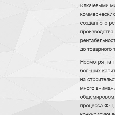
Ключевыми мо
коммерческих 
созданного ре
производства
рентабельнос
до товарного 
Несмотря на т
больших капи
на строительс
много вниман
общемировом 
процесса Ф-Т,
конкурирующи