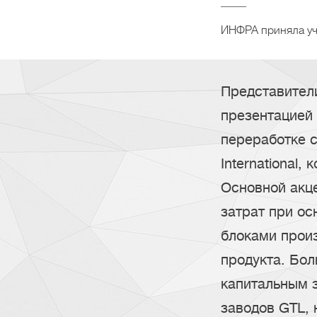
ИНФРА приняла уча
Представител
презентацией 
переработке с
International,
Основной акц
затрат при о
блоками прои
продукта. Бо
капитальным з
заводов GTL, 