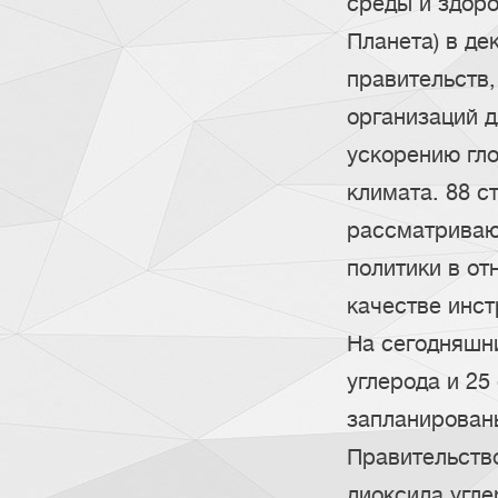
среды и здоро
Планета) в де
правительств
организаций 
ускорению гл
климата. 88 с
рассматриваю
политики в от
качестве инст
На сегодняшни
углерода и 25
запланирован
Правительств
диоксида угле