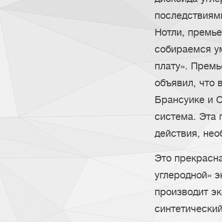
последствиям
Нотли, премь
собираемся ум
плату». Прем
объявил, что 
Брансуике и 
система. Эта 
действия, не
Это прекрасна
углеродной» 
производит э
синтетический