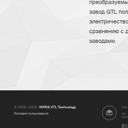
преобразуемый
завод GTL пол
электричество
сравнению с 
заводами.
© 2009—2026
INFRA XTL Technology
тел.
Условия пользования
эл.
поч