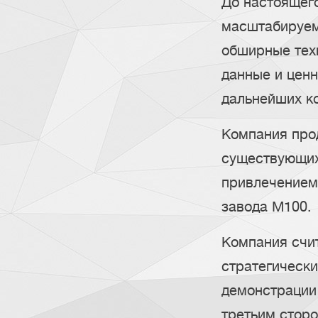
До настоящег
масштабируем
обширные тех
данные и ценн
дальнейших к
Компания про
существующих
привлечением
завода M100.
Компания счит
стратегически
демонстрации 
третьим стор