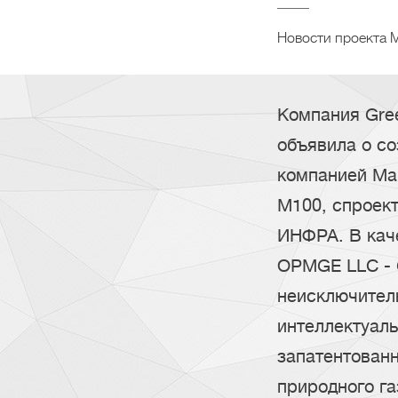
Новости проекта М
Компания Gree
объявила о со
компанией Ma
M100, спроек
ИНФРА. В каче
OPMGE LLC - 
неисключител
интеллектуаль
запатентован
природного га