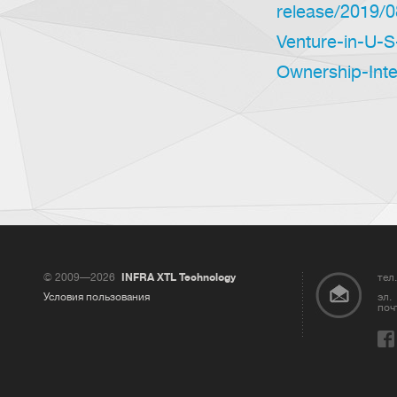
release/2019/
Venture-in-U-S
Ownership-Int
© 2009—2026
INFRA XTL Technology
тел.
Условия пользования
эл.
поч