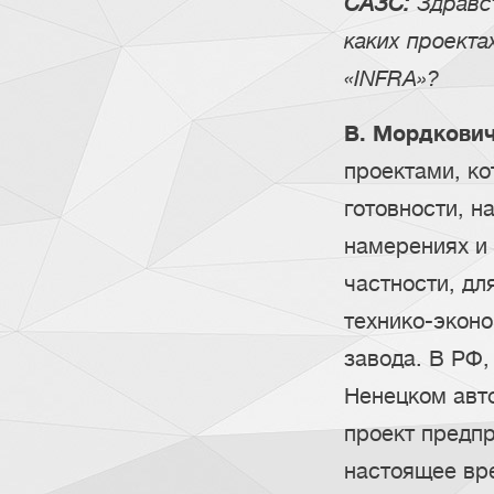
САЗС:
Здравст
каких проекта
«INFRA»?
В. Мордкович
проектами, ко
готовности, н
намерениях и 
частности, дл
технико-экон
завода. В РФ,
Ненецком авто
проект предпр
настоящее вр