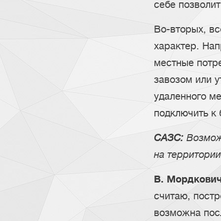
себе позволит
Во-вторых, в
характер. Нап
местные потре
завозом или у
удаленного м
подключить к
САЗС:
Возможн
на территори
В. Мордкович
считаю, пост
возможна пос