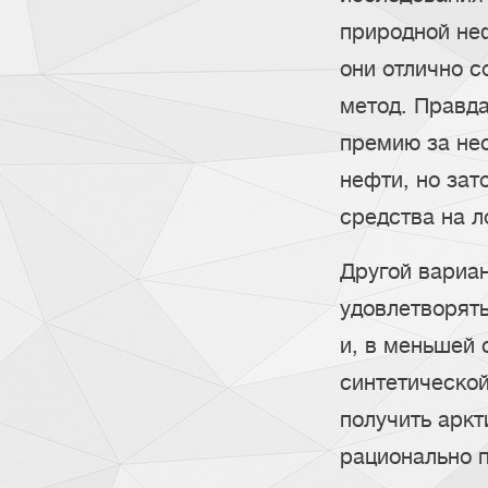
природной неф
они отлично с
метод. Правда
премию за не
нефти, но зат
средства на л
Другой вариа
удовлетворять
и, в меньшей 
синтетическо
получить аркт
рационально п