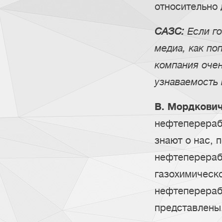
относительно 
САЗС:
Если го
медиа, как по
компания очен
узнаваемость
В. Мордкович
нефтеперерабо
знают о нас, 
нефтеперераб
газохимическ
нефтеперера
представлены