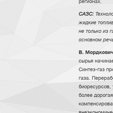
регионах.
САЗС:
Техноло
жидкие топли
не только из г
основном речь
В. Мордкович
сырья начинае
Синтез-газ пр
газа. Перераб
биоресурсов, 
более дорогая
компенсирова
внеэкономиче