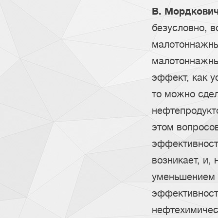
В. Мордкович
безусловно, в
малотоннажных
малотоннажных
эффект, как у
то можно сдел
нефтепродукто
этом вопросо
эффективност
возникает, и,
уменьшением 
эффективность
нефтехимичес