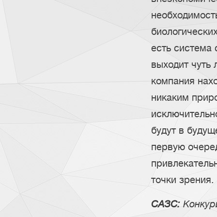
необходимост
биологически
есть система 
выходит чуть 
компания нахо
никаким прир
исключительн
будут в будущ
первую очеред
привлекатель
точки зрения.
САЗС:
Конкури