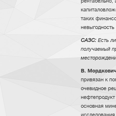
рентабельно, 
капиталовлож
таких финансо
невыгодность 
САЗС:
Есть ли
получаемый пр
месторожден
В. Мордкови
привязан к по
очевидное ре
нефтепродукт 
основная мин
исследования