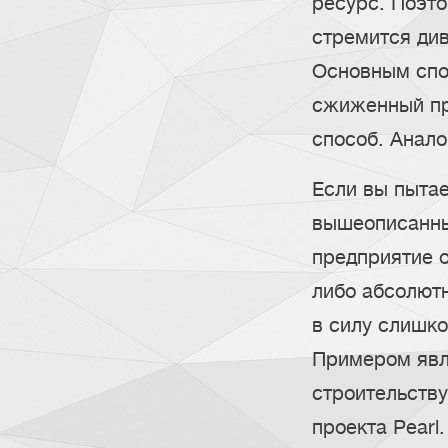
ресурс. Поэто
стремится ди
Основным спо
сжиженный пр
способ. Анал
Если вы пытае
вышеописанны
предприятие о
либо абсолютн
в силу слишк
Примером явля
строительству
проекта Pearl