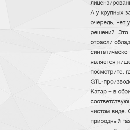
лицензирован
А у крупных з
очередь, нет
решений. Это 
отрасли обла
синтетическог
является ниш
посмотрите, 
GTL-производс
Катар – в обо
соответствую
чистом виде. 
природный газ