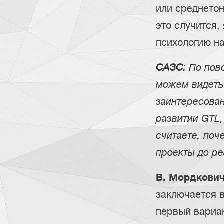
или среднетон
это случится,
психологию н
САЗС:
По пово
можем видеть
заинтересова
развитии GTL,
считаете, поч
проекты до р
В. Мордкович
заключается в
первый вариан