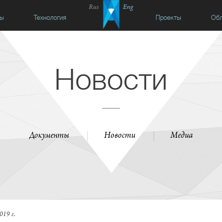
Rus
Eng
сы
Технология
Проекты
Обл
Новости
Документы
Новости
Медиа
019 г.