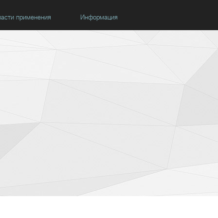
асти применения
Информация