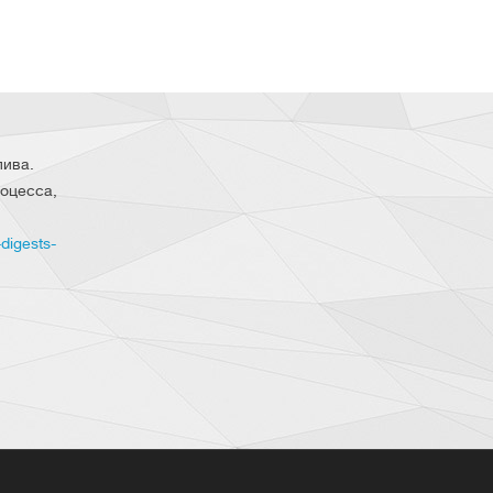
лива.
оцесса,
digests-