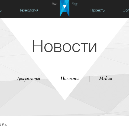
Rus
Eng
сы
Технология
Проекты
Обл
Новости
Документы
Новости
Медиа
19 г.