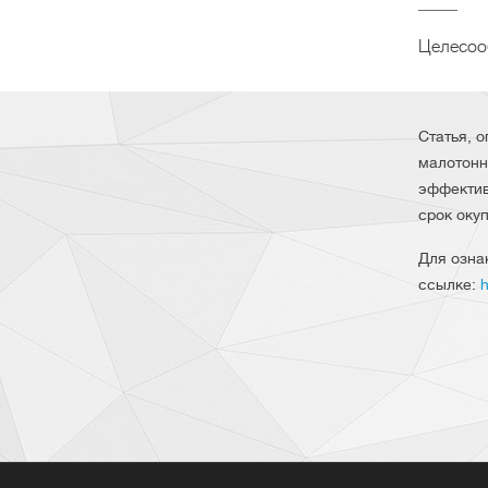
Целесоо
Статья, о
малотонн
эффектив
срок оку
Для озна
ссылке:
h