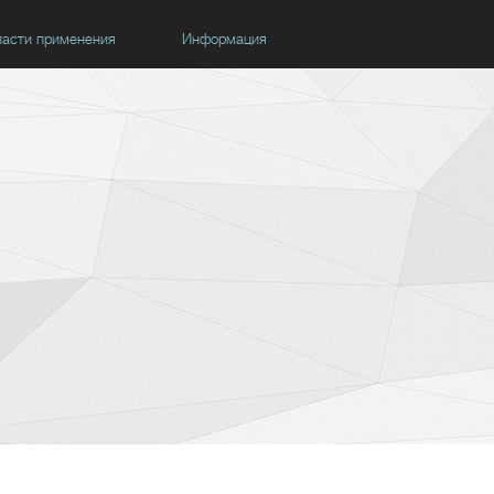
асти применения
Информация