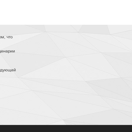
ом, что
ценарии
ледующей