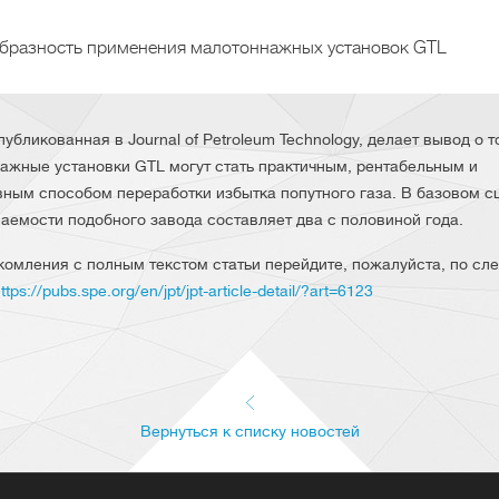
бразность применения малотоннажных установок GTL
публикованная в Journal of Petroleum Technology, делает вывод о т
ажные установки GTL могут стать практичным, рентабельным и
ным способом переработки избытка попутного газа. В базовом с
паемости подобного завода составляет два с половиной года.
комления с полным текстом статьи перейдите, пожалуйста, по с
ttps://pubs.spe.org/en/jpt/jpt-article-detail/?art=6123
Вернуться к списку новостей