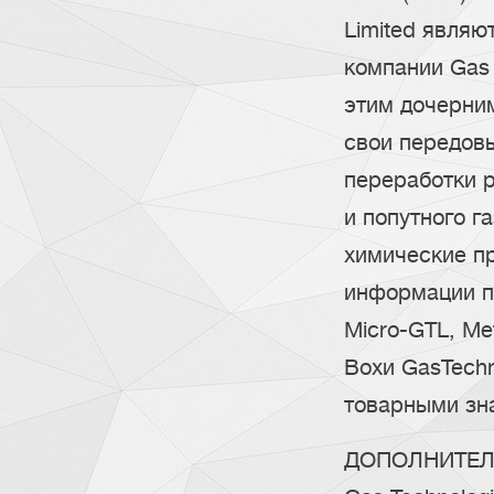
Limited явля
компании Gas 
этим дочерни
свои передов
переработки 
и попутного г
химические п
информации по
Micro-GTL, Met
Boxи GasTech
товарными зна
ДОПОЛНИТЕЛЬН