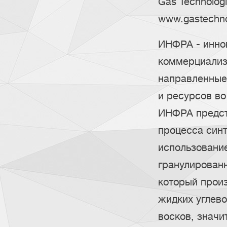
Gas Technologi
www.gastechn
ИНФРА - инно
коммерциализ
направленные 
и ресурсов во
ИНФРА предст
процесса син
использовани
гранулированн
который произ
жидких углево
восков, значи