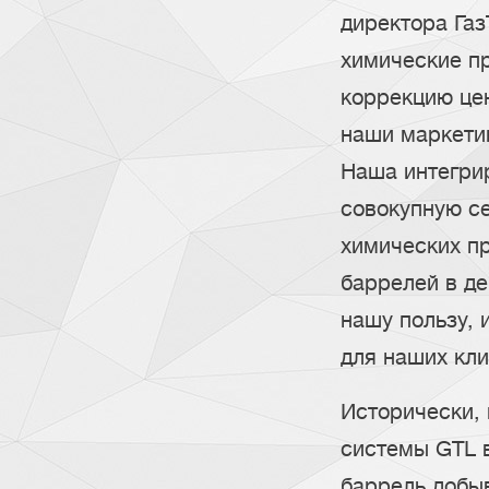
директора Газ
химические п
коррекцию це
наши маркетин
Наша интегри
совокупную се
химических пр
баррелей в де
нашу пользу, 
для наших кли
Исторически,
системы GTL в
баррель добы