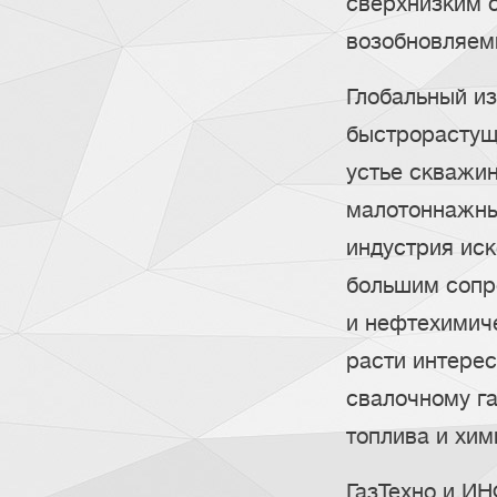
сверхнизким 
возобновляем
Глобальный из
быстрорастущ
устье скважин
малотоннажные
индустрия иск
большим сопр
и нефтехимич
расти интерес
свалочному га
топлива и хим
ГазТехно и ИН