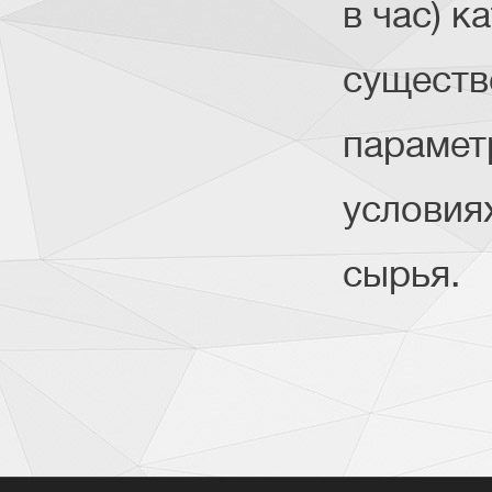
в час) к
существ
парамет
условия
сырья.