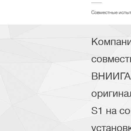
Совместные испыт
Компани
совмест
ВНИИГАЗ
оригина
S1 на с
установ