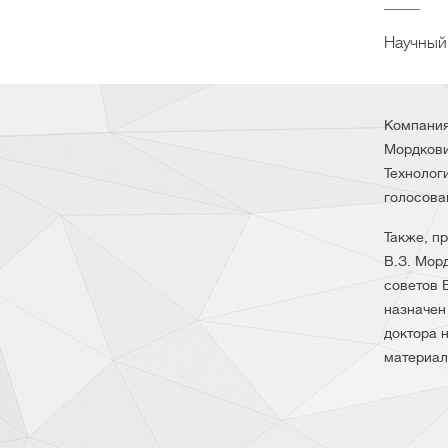
Научный
Компания
Мордкови
Технолог
голосова
Также, п
В.З. Мор
советов 
назначен
доктора 
материал