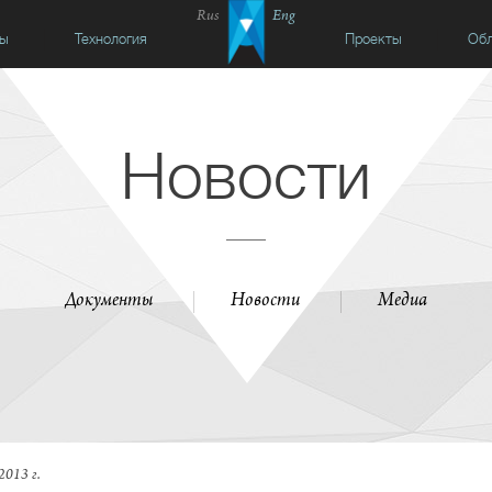
Rus
Eng
сы
Технология
Проекты
Обл
Новости
Документы
Новости
Медиа
2013 г.