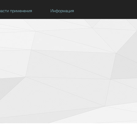
асти применения
Информация