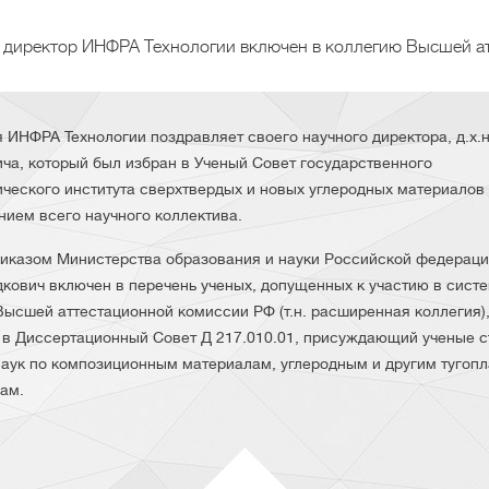
 директор ИНФРА Технологии включен в коллегию Высшей а
 ИНФРА Технологии поздравляет своего научного директора, д.х.н.
ча, который был избран в Ученый Совет государственного
ического института сверхтвердых и новых углеродных материалов
нием всего научного коллектива.
риказом Министерства образования и науки Российской федерации
дкович включен в перечень ученых, допущенных к участию в сист
Высшей аттестационной комиссии РФ (т.н. расширенная коллегия),
 в Диссертационный Совет Д 217.010.01, присуждающий ученые с
наук по композиционным материалам, углеродным и другим тугоп
ам.