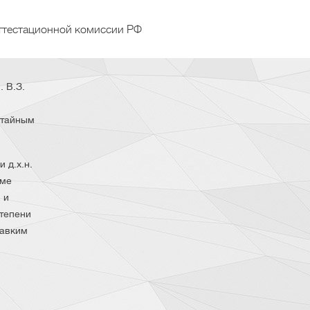
ттестационной комиссии РФ
 В.З.
 тайным
 д.х.н.
еме
 и
тепени
лавким