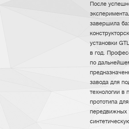
После успешн
эксперимента
завершила ба
конструкторс
установки GTL
в год. Профе
по дальнейшем
предназначенн
завода для п
технологии в 
прототипа для
передвижных у
синтетическу