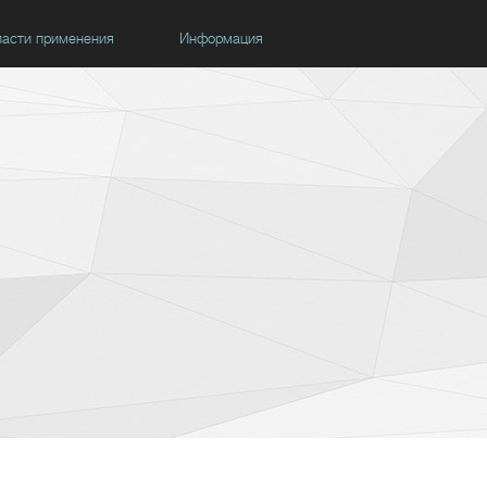
асти применения
Информация