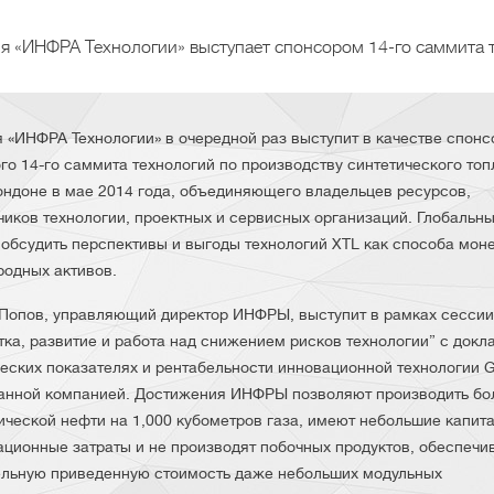
 «ИНФРА Технологии» выступает спонсором 14-го саммита те
 «ИНФРА Технологии» в очередной раз выступит в качестве спонс
го 14-го саммита технологий по производству синтетического топ
Лондоне в мае 2014 года, объединяющего владельцев ресурсов,
чиков технологии, проектных и сервисных организаций. Глобальн
 обсудить перспективы и выгоды технологий XTL как способа мон
родных активов.
Попов, управляющий директор ИНФРЫ, выступит в рамках сессии
тка, развитие и работа над снижением рисков технологии” с докл
еских показателях и рентабельности инновационной технологии G
анной компанией. Достижения ИНФРЫ позволяют производить бо
тической нефти на 1,000 кубометров газа, имеют небольшие капит
ационные затраты и не производят побочных продуктов, обеспечи
льную приведенную стоимость даже небольших модульных