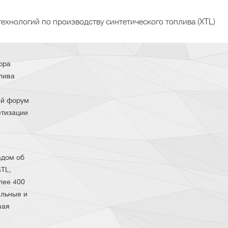
хнологий по производству синтетического топлива (XTL)
ора
лива
ый форум
етизации
адом об
TL,
лее 400
альные и
вая