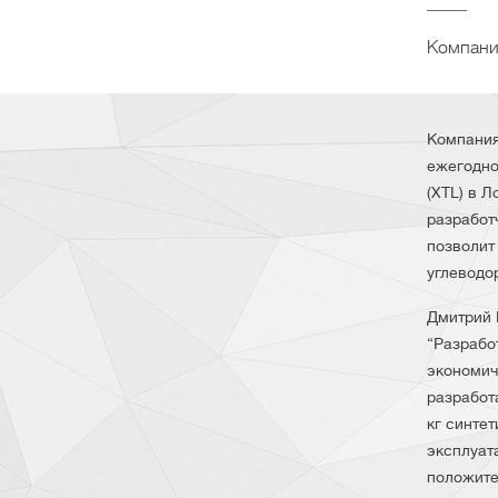
Компания
Компания
ежегодно
(XTL) в 
разработ
позволит
углеводо
Дмитрий 
“Разрабо
экономич
разработ
кг синте
эксплуат
положите