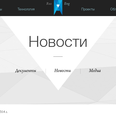
Rus
Eng
сы
Технология
Проекты
Обл
Новости
Документы
Новости
Медиа
014 г.