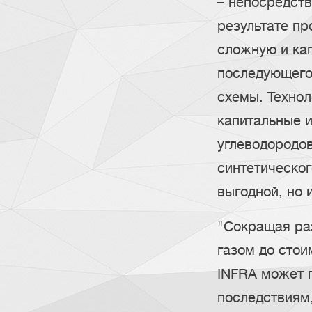
– непосредст
результате п
сложную и ка
последующего
схемы. Техно
капитальные 
углеводородов
синтетическог
выгодной, но 
"Сокращая ра
газом до стои
INFRA может 
последствиям