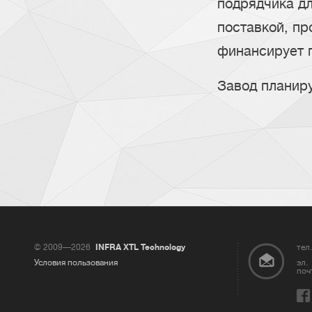
подрядчика дл
поставкой, п
финансирует п
Завод планиру
© 2009—2026
INFRA XTL Technology
тел.
Условия пользования
эл.
поч