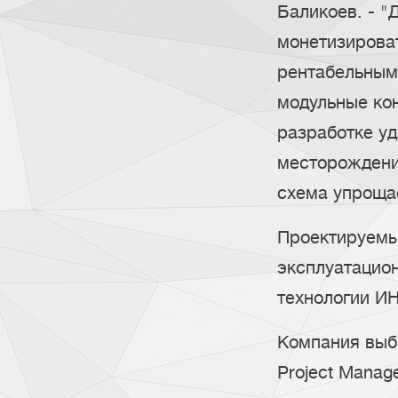
Баликоев. - "
монетизироват
рентабельным
модульные кон
разработке у
месторождени
схема упроща
Проектируемы
эксплуатацион
технологии И
Компания выбр
Project Manage