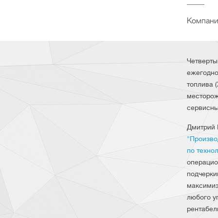
Компания
Четверты
ежегодно
топлива 
месторож
сервисны
Дмитрий 
"Произво
по техно
операцио
подчерки
максимиз
любого у
рентабел