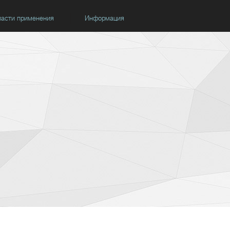
асти применения
Информация