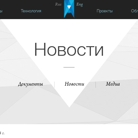
Rus
Eng
сы
Технология
Проекты
Обл
Новости
Документы
Новости
Медиа
 г.