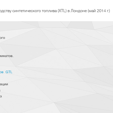
тву синтетического топлива (XTL) в Лондоне (май 2014 г.)
ого
микатов.
дов GTL
тации
а
з