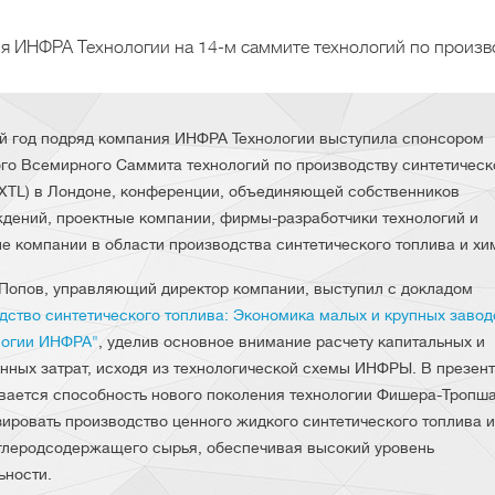
 ИНФРА Технологии на 14-м саммите технологий по производс
й год подряд компания ИНФРА Технологии выступила спонсором
го Всемирного Саммита технологий по производству синтетическ
(XTL) в Лондоне, конференции, объединяющей собственников
дений, проектные компании, фирмы-разработчики технологий и
е компании в области производства синтетического топлива и хи
Попов, управляющий директор компании, выступил с докладом
дство синтетического топлива: Экономика малых и крупных заво
логии ИНФРА"
, уделив основное внимание расчету капитальных и
нных затрат, исходя из технологической схемы ИНФРЫ. В презен
вается способность нового поколения технологии Фишера-Тропш
ировать производство ценного жидкого синтетического топлива и
глеродсодержащего сырья, обеспечивая высокий уровень
ьности.