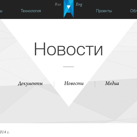
Rus
Eng
сы
Технология
Проекты
Обл
Новости
Документы
Новости
Медиа
014 г.