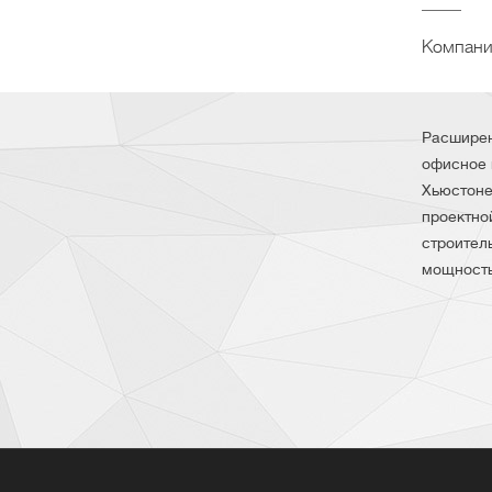
Компани
Расширен
офисное 
Хьюстоне
проектно
строител
мощность