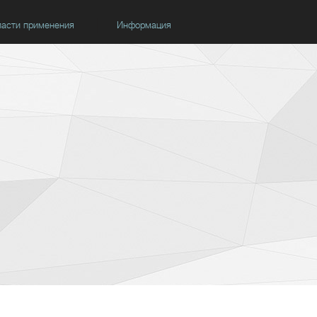
асти применения
Информация