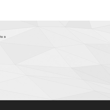
е
йв в