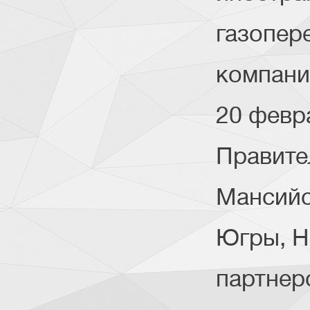
газопе
компани
20 февра
Правите
Мансийс
Югры, Н
партнер