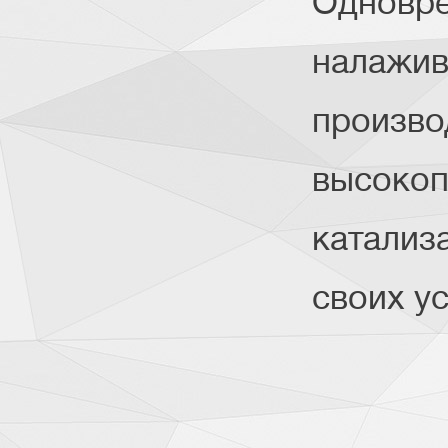
Одновр
налажив
произво
высокоп
катализ
своих у