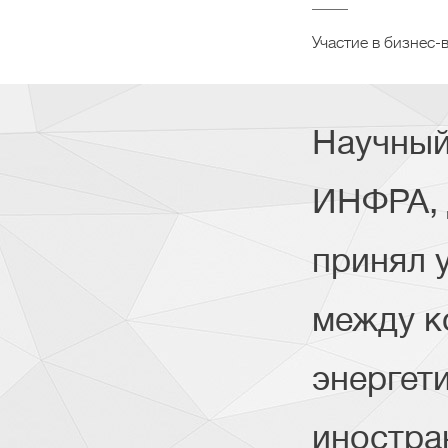
Участие в бизнес-
Научный
ИНФРА, 
принял 
между к
энергет
иностра