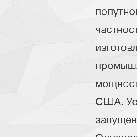
попутног
частнос
изготов
промышл
мощност
США. Ус
запущена