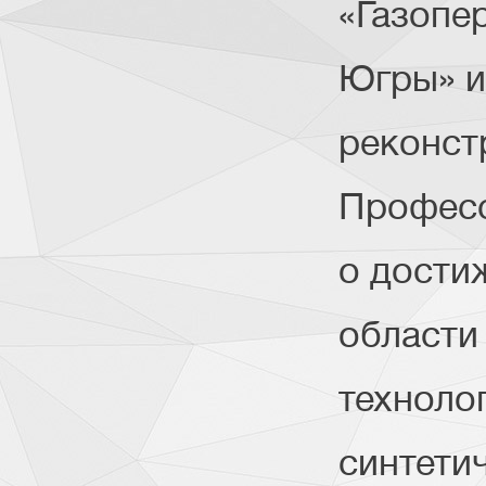
«Газопе
Югры» и
реконст
Професс
о дости
области
техноло
синтетич