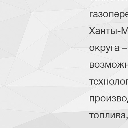
газопер
Ханты-М
округа 
возможн
техноло
произво
топлива