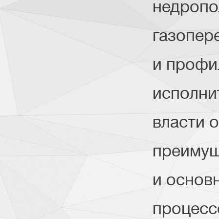
недропо
газопер
и профи
исполни
власти 
преимущ
и основ
процесс