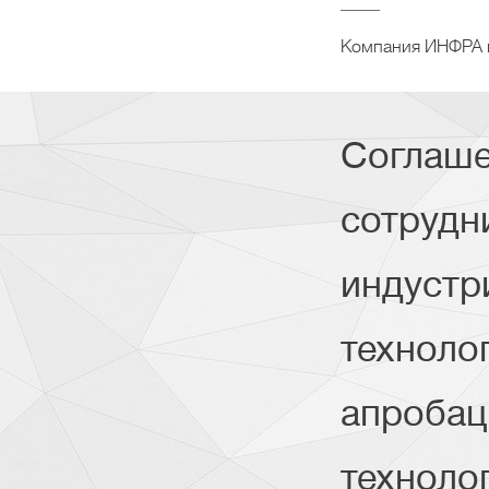
Компания ИНФРА п
Соглаше
сотрудн
индустр
техноло
апробац
техноло