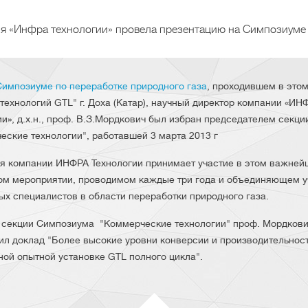
я «Инфра технологии» провела презентацию на Симпозиуме 
Симпозиуме по переработке природного газа
, проходившем в этом
 технологий GTL" г. Доха (Катар), научный директор компании «ИН
ии», д.х.н., проф. В.З.Мордкович был избран председателем секци
еские технологии", работавшей 3 марта 2013 г
я компании ИНФРА Технологии принимает участие в этом важне
ом мероприятии, проводимом каждые три года и объединяющем у
ых специалистов в области переработки природного газа.
 секции Симпозиума "Коммерческие технологии" проф. Мордкови
ил доклад "Более высокие уровни конверсии и производительност
ной опытной установке GTL полного цикла".