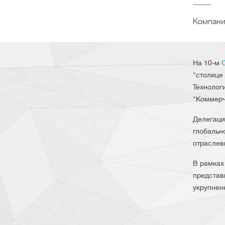
Компани
На 10-м
"столице
Технолог
"Коммерч
Делегаци
глобальн
отраслев
В рамках
представ
укрупнен