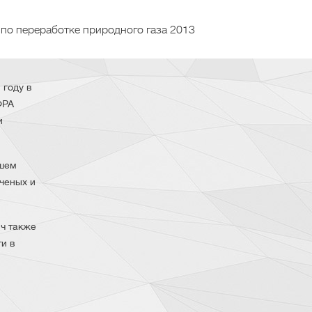
по переработке природного газа 2013
 году в
ФРА
и
йшем
ченых и
ч также
и в