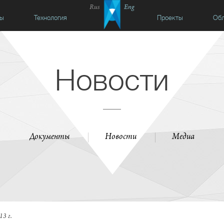
Rus
Eng
сы
Технология
Проекты
Обл
Новости
Документы
Новости
Медиа
13 г.