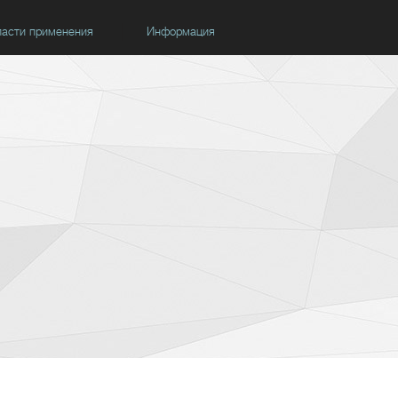
асти применения
Информация