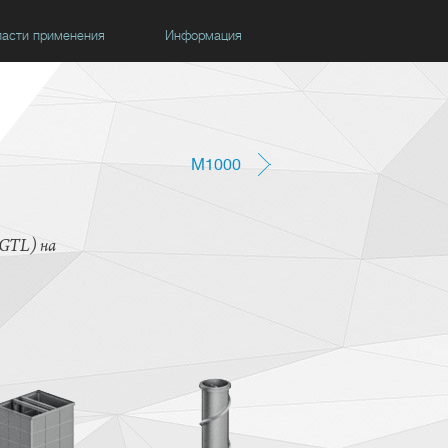
асти применения
Информация
M1000
(GTL) на