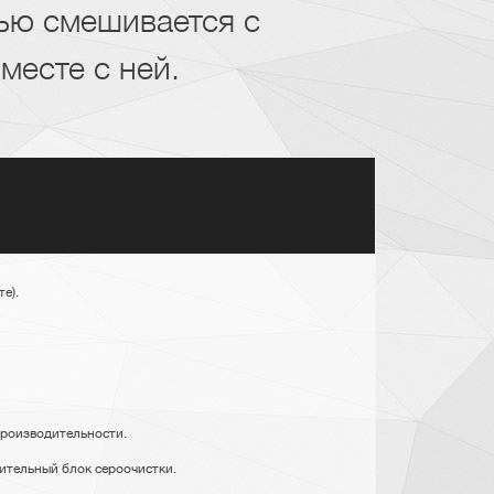
ью смешивается с
месте с ней.
е).
производительности.
нительный блок сероочистки.