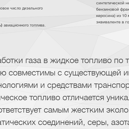
синтетической н
овое число дизельного
бензиновой фра
керосина) из 10
эквиваленте в го
%)
авиационного топлива.
ботки газа в жидкое топливо по 
ю совместимы с существующей и
нологиями и средствами транспо
ическое топливо отличается уни
ответствует самым жестким экол
атических соединений, серы, азот