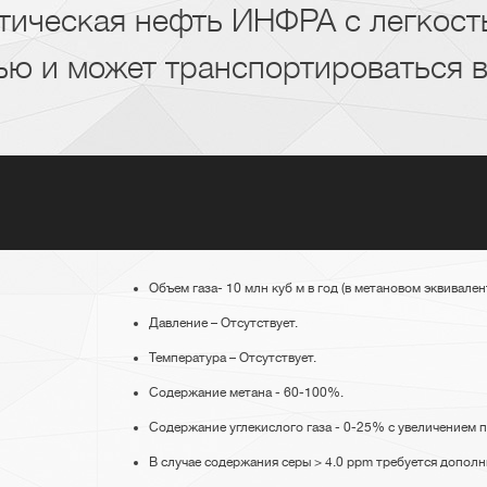
тическая нефть ИНФРА с легкост
ю и может транспортироваться в
Объем газа- 10 млн куб м в год (в метановом эквивалент
Давление – Отсутствует.
Температура – Отсутствует.
Содержание метана - 60-100%.
Содержание углекислого газа - 0-25% с увеличением 
В случае содержания серы > 4.0 ppm требуется допол